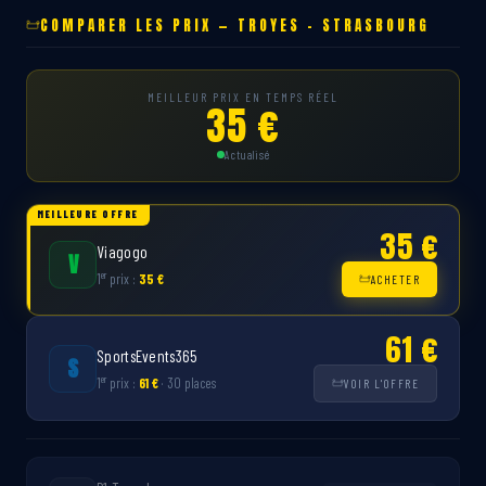
COMPARER LES PRIX — TROYES – STRASBOURG
MEILLEUR PRIX EN TEMPS RÉEL
35 €
Actualisé
MEILLEURE OFFRE
35 €
Viagogo
V
er
1
prix :
35 €
ACHETER
61 €
SportsEvents365
S
er
1
prix :
61 €
· 30 places
VOIR L'OFFRE