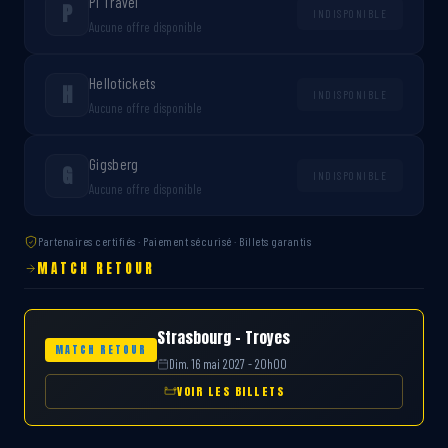
P1 Travel
P
INDISPONIBLE
Aucune offre disponible
Hellotickets
H
INDISPONIBLE
Aucune offre disponible
Gigsberg
G
INDISPONIBLE
Aucune offre disponible
Partenaires certifiés · Paiement sécurisé · Billets garantis
MATCH RETOUR
Strasbourg – Troyes
MATCH RETOUR
Dim. 16 mai 2027 - 20h00
VOIR LES BILLETS