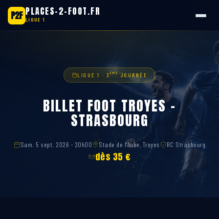
PLACES-2-FOOT.FR
P2F
LIGUE 1
Aller
au
contenu
ÈME
LIGUE 1 · 3
JOURNÉE
BILLET FOOT TROYES –
STRASBOURG
Sam. 5 sept. 2026 - 20h00
Stade de l’Aube, Troyes
RC Strasbourg
dès 35 €