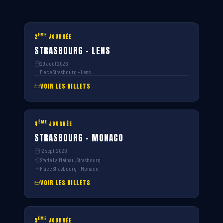
ÈME
2
JOURNÉE
STRASBOURG – LENS
29 août 2026
Place Strasbourg – Lens
VOIR LES BILLETS
ÈME
4
JOURNÉE
STRASBOURG – MONACO
12 sept. 2026
Stade La Meinau, Strasbourg
Place Strasbourg – Monaco
VOIR LES BILLETS
ÈME
5
JOURNÉE