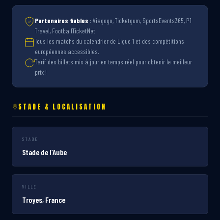
Partenaires fiables
: Viagogo, Ticketgum, SportsEvents365, P1
Travel, FootballTicketNet.
Tous les matchs du calendrier de Ligue 1 et des compétitions
européennes accessibles.
Tarif des billets mis à jour en temps réel pour obtenir le meilleur
prix !
STADE & LOCALISATION
STADE
Stade de l’Aube
VILLE
Troyes, France