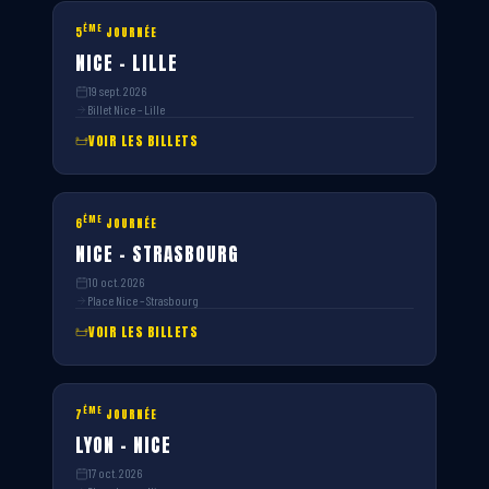
ÈME
5
JOURNÉE
NICE – LILLE
19 sept. 2026
Billet Nice – Lille
VOIR LES BILLETS
ÈME
6
JOURNÉE
NICE – STRASBOURG
10 oct. 2026
Place Nice – Strasbourg
VOIR LES BILLETS
ÈME
7
JOURNÉE
LYON – NICE
17 oct. 2026