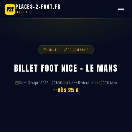
PLACES-2-FOOT.FR
P2F
LIGUE 1
Aller
au
contenu
ÈME
LIGUE 1 · 3
JOURNÉE
BILLET FOOT NICE – LE MANS
Sam. 5 sept. 2026 - 20h00
Allianz Riviera, Nice
OGC Nice
dès 25 €