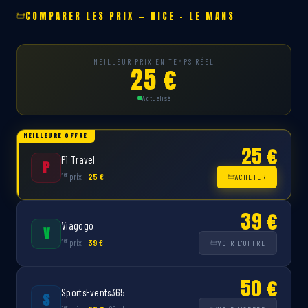
COMPARER LES PRIX — NICE – LE MANS
MEILLEUR PRIX EN TEMPS RÉEL
25 €
Actualisé
MEILLEURE OFFRE
25 €
P1 Travel
P
er
1
prix :
25 €
ACHETER
39 €
Viagogo
V
er
1
prix :
39 €
VOIR L'OFFRE
50 €
SportsEvents365
S
er