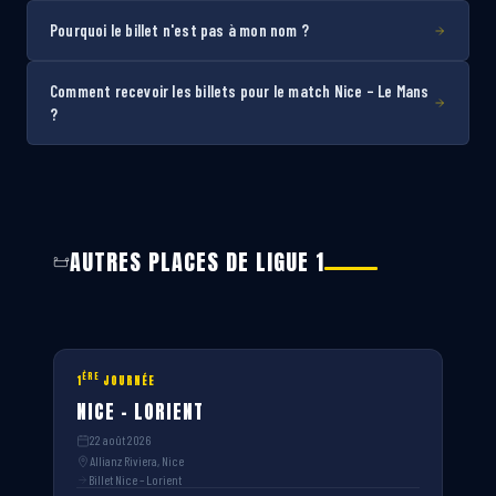
Pourquoi le billet n'est pas à mon nom ?
Comment recevoir les billets pour le match Nice – Le Mans
?
AUTRES PLACES DE LIGUE 1
ÈRE
1
JOURNÉE
NICE – LORIENT
22 août 2026
Allianz Riviera, Nice
Billet Nice – Lorient