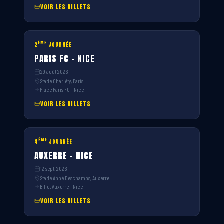
VOIR LES BILLETS
ÈME
2
JOURNÉE
PARIS FC – NICE
29 août 2026
Stade Charléty, Paris
Place Paris FC – Nice
VOIR LES BILLETS
ÈME
4
JOURNÉE
AUXERRE – NICE
12 sept. 2026
Stade Abbé Deschamps, Auxerre
Billet Auxerre – Nice
VOIR LES BILLETS