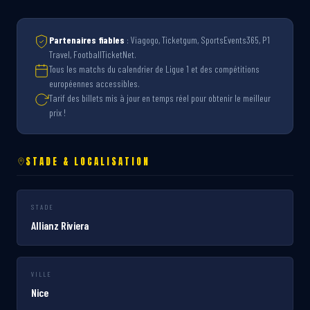
Partenaires fiables
: Viagogo, Ticketgum, SportsEvents365, P1
Travel, FootballTicketNet.
Tous les matchs du calendrier de Ligue 1 et des compétitions
européennes accessibles.
Tarif des billets mis à jour en temps réel pour obtenir le meilleur
prix !
STADE & LOCALISATION
STADE
Allianz Riviera
VILLE
Nice