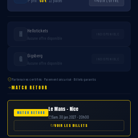
1
prix :
50 €
· 22 places
VOIR L'OFFRE
Hellotickets
H
INDISPONIBLE
Aucune offre disponible
Gigsberg
G
INDISPONIBLE
Aucune offre disponible
Partenaires certifiés · Paiement sécurisé · Billets garantis
MATCH RETOUR
Le Mans – Nice
MATCH RETOUR
Sam. 30 jan. 2027 - 20h00
VOIR LES BILLETS