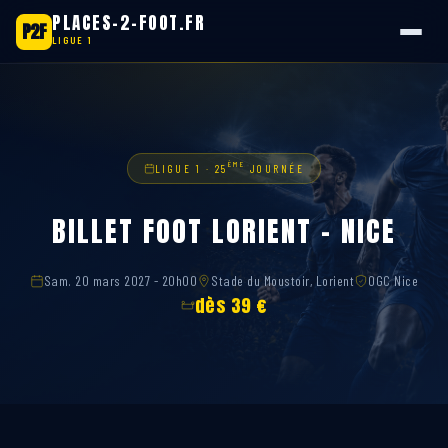
PLACES-2-FOOT.FR
P2F
LIGUE 1
Aller
au
contenu
ÈME
LIGUE 1 · 25
JOURNÉE
BILLET FOOT LORIENT – NICE
Sam. 20 mars 2027 - 20h00
Stade du Moustoir, Lorient
OGC Nice
dès 39 €