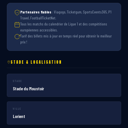
Partenaires fiables
: Viagogo, Ticketgum, SportsEvents365, P1
Travel, FootballTicketNet.
Tous les matchs du calendrier de Ligue 1 et des compétitions
européennes accessibles.
Tarif des billets mis à jour en temps réel pour obtenir le meilleur
prix !
STADE & LOCALISATION
STADE
Stade du Moustoir
VILLE
Lorient