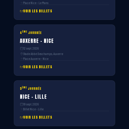
Place Nice – Le Mans
VOIR LES BILLETS
ÈME
4
JOURNÉE
AUXERRE – NICE
12 sept. 2026
Stade Abbé Deschamps, Auxerre
Place Auxerre – Nice
VOIR LES BILLETS
ÈME
5
JOURNÉE
NICE – LILLE
19 sept. 2026
Billet Nice – Lille
VOIR LES BILLETS