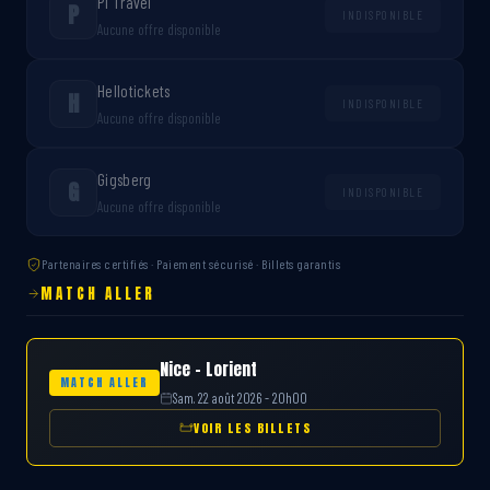
P1 Travel
P
INDISPONIBLE
Aucune offre disponible
Hellotickets
H
INDISPONIBLE
Aucune offre disponible
Gigsberg
G
INDISPONIBLE
Aucune offre disponible
Partenaires certifiés · Paiement sécurisé · Billets garantis
MATCH ALLER
Nice – Lorient
MATCH ALLER
Sam. 22 août 2026 - 20h00
VOIR LES BILLETS