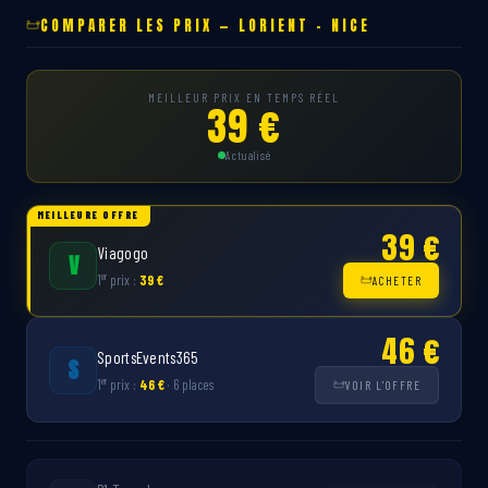
COMPARER LES PRIX — LORIENT – NICE
MEILLEUR PRIX EN TEMPS RÉEL
39 €
Actualisé
MEILLEURE OFFRE
39 €
Viagogo
V
er
1
prix :
39 €
ACHETER
46 €
SportsEvents365
S
er
1
prix :
46 €
· 6 places
VOIR L'OFFRE