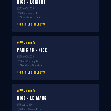
NICE – LORIENT
22 août 2026
Allianz Riviera, Nice
Billet Nice – Lorient
VOIR LES BILLETS
ÈME
2
JOURNÉE
PARIS FC – NICE
29 août 2026
Stade Charléty, Paris
Place Paris FC – Nice
VOIR LES BILLETS
ÈME
3
JOURNÉE
NICE – LE MANS
5 sept. 2026
Allianz Riviera, Nice