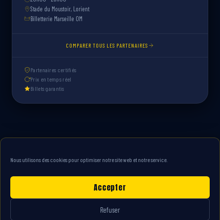
Stade du Moustoir, Lorient
Billetterie Marseille OM
COMPARER TOUS LES PARTENAIRES
Partenaires certifiés
Prix en temps réel
Billets garantis
Nous utilisons des cookies pour optimiser notre site web et notre service.
Accepter
Refuser
Contact
FAQ
Mentions légales
Nos partenaires
Politique cookies