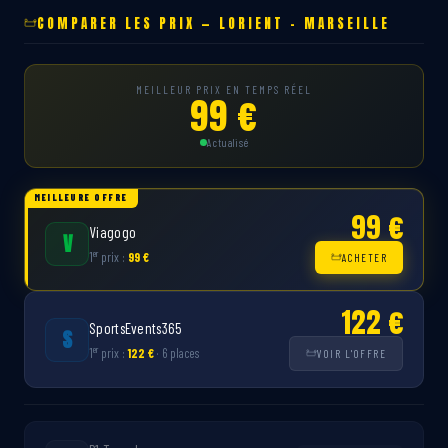
COMPARER LES PRIX — LORIENT – MARSEILLE
MEILLEUR PRIX EN TEMPS RÉEL
99 €
Actualisé
MEILLEURE OFFRE
99 €
Viagogo
V
er
1
prix :
99 €
ACHETER
122 €
SportsEvents365
S
er
1
prix :
122 €
· 6 places
VOIR L'OFFRE