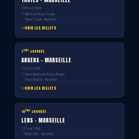
TROYES – MARSEILLE
10 oct. 2026
Stade de l’Aube, Troyes
Place Troyes – Marseille
VOIR LES BILLETS
ÈME
7
JOURNÉE
ANGERS – MARSEILLE
17 oct. 2026
Stade Raymond-Kopa, Angers
Place Angers – Marseille
VOIR LES BILLETS
ÈME
10
JOURNÉE
LENS – MARSEILLE
7 nov. 2026
Billet Lens – Marseille