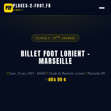
PLACES-2-FOOT.FR
P2F
LIGUE 1
Aller
au
contenu
ÈME
LIGUE 1 · 17
JOURNÉE
BILLET FOOT LORIENT –
MARSEILLE
Sam. 23 jan. 2027 - 20h00
Stade du Moustoir, Lorient
Marseille OM
dès 99 €