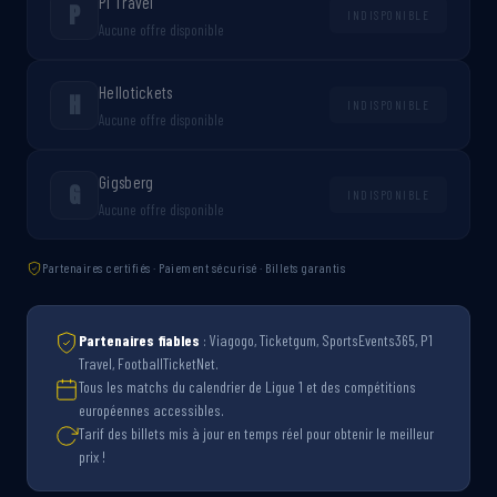
P1 Travel
P
INDISPONIBLE
Aucune offre disponible
Hellotickets
H
INDISPONIBLE
Aucune offre disponible
Gigsberg
G
INDISPONIBLE
Aucune offre disponible
Partenaires certifiés · Paiement sécurisé · Billets garantis
Partenaires fiables
: Viagogo, Ticketgum, SportsEvents365, P1
Travel, FootballTicketNet.
Tous les matchs du calendrier de Ligue 1 et des compétitions
européennes accessibles.
Tarif des billets mis à jour en temps réel pour obtenir le meilleur
prix !