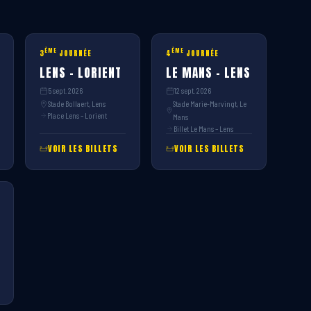
ÈME
ÈME
3
JOURNÉE
4
JOURNÉE
LENS – LORIENT
LE MANS – LENS
5 sept. 2026
12 sept. 2026
Stade Bollaert, Lens
Stade Marie-Marvingt, Le
Place Lens – Lorient
Mans
Billet Le Mans – Lens
VOIR LES BILLETS
VOIR LES BILLETS