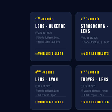
ÈRE
ÈME
1
JOURNÉE
2
JOURNÉE
LENS – AUXERRE
STRASBOURG –
LENS
22 août 2026
Stade Bollaert, Lens
29 août 2026
Place Lens – Auxerre
Place Strasbourg – Lens
VOIR LES BILLETS
VOIR LES BILLETS
ÈME
ÈME
6
JOURNÉE
7
JOURNÉE
LENS – LYON
TROYES – LENS
10 oct. 2026
17 oct. 2026
Stade Bollaert, Lens
Stade de l’Aube, Troyes
Billet Lens – Lyon
Billet Troyes – Lens
VOIR LES BILLETS
VOIR LES BILLETS