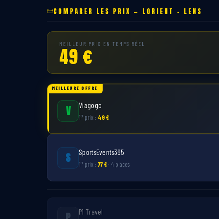
COMPARER LES PRIX — LORIENT – LENS
MEILLEUR PRIX EN TEMPS RÉEL
49 €
MEILLEURE OFFRE
Viagogo
V
er
1
prix :
49 €
SportsEvents365
S
er
1
prix :
77 €
· 4 places
P1 Travel
P