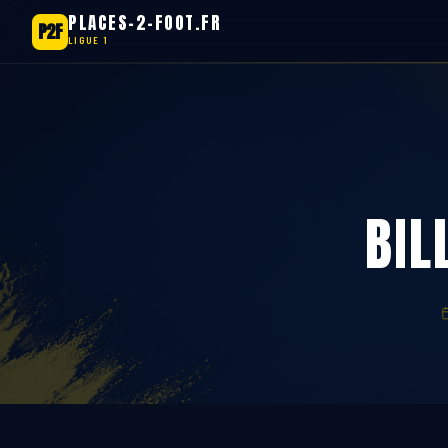
PLACES-2-FOOT.FR
P2F
LIGUE 1
Aller
au
contenu
BIL