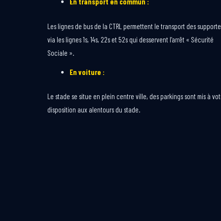
En transport en commun :
Les lignes de bus de la CTRL permettent le transport des supporte
via les lignes 1s, 14s, 22s et 52s qui desservent l’arrêt « Sécurité
Sociale ».
En voiture :
Le stade se situe en plein centre ville, des parkings sont mis à vot
disposition aux alentours du stade.