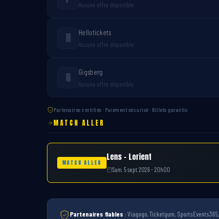
Aucune offre disponible
Hellotickets
H
Aucune offre disponible
Gigsberg
G
Aucune offre disponible
Partenaires certifiés · Paiement sécurisé · Billets garantis
MATCH ALLER
Lens – Lorient
MATCH ALLER
Sam. 5 sept. 2026 - 20h00
Partenaires fiables
: Viagogo, Ticketgum, SportsEvents365, 