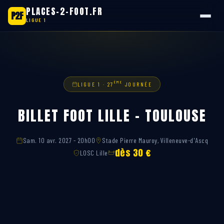
PLACES-2-FOOT.FR
P2F
LIGUE 1
Aller
au
contenu
ÈME
LIGUE 1 · 27
JOURNÉE
BILLET FOOT LILLE – TOULOUSE
Sam. 10 avr. 2027 - 20h00
Stade Pierre Mauroy, Villeneuve-d'Ascq
dès 30 €
LOSC Lille