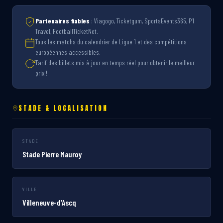
Partenaires fiables
: Viagogo, Ticketgum, SportsEvents365, P1
Travel, FootballTicketNet.
Tous les matchs du calendrier de Ligue 1 et des compétitions
européennes accessibles.
Tarif des billets mis à jour en temps réel pour obtenir le meilleur
prix !
STADE & LOCALISATION
STADE
Stade Pierre Mauroy
VILLE
Villeneuve-d'Ascq