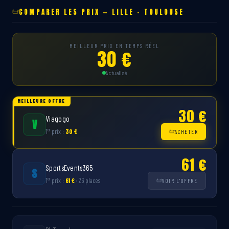
COMPARER LES PRIX — LILLE – TOULOUSE
MEILLEUR PRIX EN TEMPS RÉEL
30 €
Actualisé
MEILLEURE OFFRE
30 €
Viagogo
V
er
1
prix :
30 €
ACHETER
61 €
SportsEvents365
S
er
1
prix :
61 €
· 26 places
VOIR L'OFFRE