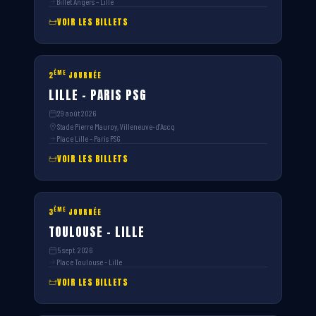
Billet Angers – Lille
VOIR LES BILLETS
ÈME
2
JOURNÉE
LILLE – PARIS PSG
29 août 2026
Stade Pierre Mauroy, Villeneuve-d'Ascq
Place Lille – Paris PSG
VOIR LES BILLETS
ÈME
3
JOURNÉE
TOULOUSE – LILLE
5 sept. 2026
Place Toulouse – Lille
VOIR LES BILLETS