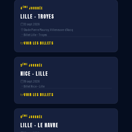
ÈME
4
JOURNÉE
LILLE – TROYES
12 sept. 2026
Stade Pierre Mauroy, Villeneuve-d'Ascq
Billet Lille – Troyes
VOIR LES BILLETS
ÈME
5
JOURNÉE
NICE – LILLE
19 sept. 2026
Billet Nice – Lille
VOIR LES BILLETS
ÈME
6
JOURNÉE
LILLE – LE HAVRE