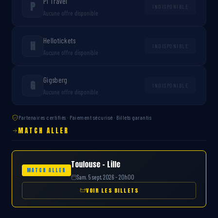
P1 Travel
P
INDISPONIBLE
Aucune offre disponible
Hellotickets
H
INDISPONIBLE
Aucune offre disponible
Gigsberg
G
INDISPONIBLE
Aucune offre disponible
Partenaires certifiés · Paiement sécurisé · Billets garantis
MATCH ALLER
Toulouse – Lille
MATCH ALLER
Sam. 5 sept. 2026 - 20h00
VOIR LES BILLETS