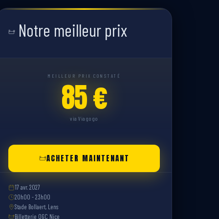
Notre meilleur prix
MEILLEUR PRIX CONSTATÉ
85 €
via Viagogo
ACHETER MAINTENANT
17 avr. 2027
20h00 - 23h00
Stade Bollaert, Lens
Billetterie OGC Nice