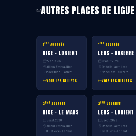
AUTRES PLACES DE LIGUE
ÈRE
ÈRE
1
JOURNÉE
1
JOURNÉE
NICE – LORIENT
LENS – AUXERRE
22 août 2026
22 août 2026
Allianz Riviera, Nice
Stade Bollaert, Lens
Place Nice – Lorient
Place Lens – Auxerre
VOIR LES BILLETS
VOIR LES BILLETS
ÈME
ÈME
3
JOURNÉE
3
JOURNÉE
NICE – LE MANS
LENS – LORIENT
5 sept. 2026
5 sept. 2026
Allianz Riviera, Nice
Stade Bollaert, Lens
Billet Nice – Le Mans
Billet Lens – Lorient