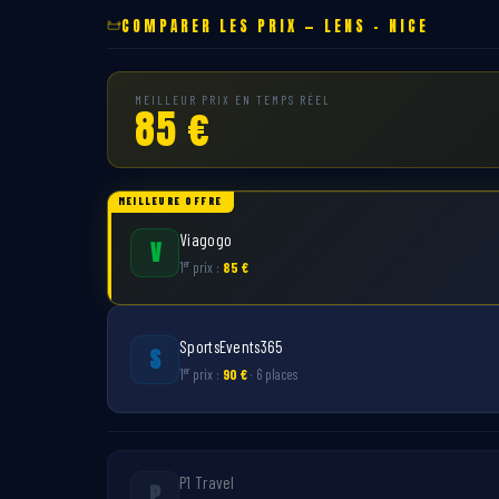
COMPARER LES PRIX — LENS – NICE
MEILLEUR PRIX EN TEMPS RÉEL
85 €
MEILLEURE OFFRE
Viagogo
V
er
1
prix :
85 €
SportsEvents365
S
er
1
prix :
90 €
· 6 places
P1 Travel
P