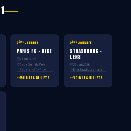
 1
ÈME
ÈME
2
JOURNÉE
2
JOURNÉE
PARIS FC – NICE
STRASBOURG –
LENS
29 août 2026
Stade Charléty, Paris
29 août 2026
Place Paris FC – Nice
Billet Strasbourg – Lens
VOIR LES BILLETS
VOIR LES BILLETS