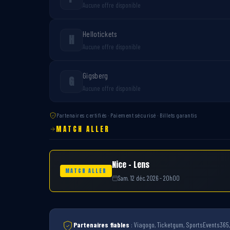
Aucune offre disponible
Hellotickets
H
Aucune offre disponible
Gigsberg
G
Aucune offre disponible
Partenaires certifiés · Paiement sécurisé · Billets garantis
MATCH ALLER
Nice – Lens
MATCH ALLER
Sam. 12 déc. 2026 - 20h00
Partenaires fiables
: Viagogo, Ticketgum, SportsEvents365, 