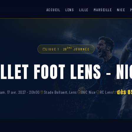
ACCUEIL
LENS
LILLE
MARSEILLE
NICE
ÈME
LIGUE 1 · 28
JOURNÉE
ILLET FOOT LENS – NI
dès 8
am. 17 avr. 2027 - 20h00
Stade Bollaert, Lens
OGC Nice
RC Lens