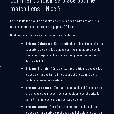
match Lens – Nice ?
Le stade Bollaert a une capacité de 38223 places environ et accueille
tous les matchs de football de l’équipe du RC Lens
Quelques explications sur les catégories de places :
Tribune Delacourt
: Cette partie du stade est réservée aux
supporters de Lens, les places sont les plus abordables du
stade mais également les moins bien placée car situées
derrière le but.
,
Tribune Trannin
: Même constat que la tribune opposé, les
places sont à des tarifs intéressant et à proximité de la
section réservée aux visiteurs.
Tribune Lepagnot
: C’est la tribune la plus chère du stade.
Elle propose des places très bien positionnées et abrite le
carré VIP ainsi que les loges du stade Bollaert.
Tribune Xerces
: Deuxième tribune latérale du club, les
places sont à un prix correct avec une belle vision du terrain