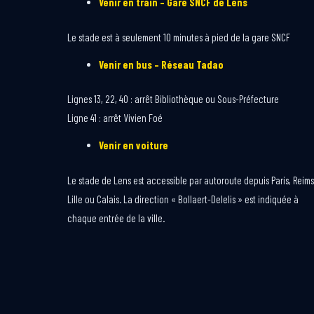
Venir en train – Gare SNCF de Lens
Le stade est à seulement 10 minutes à pied de la gare SNCF
Venir en bus – Réseau Tadao
Lignes 13, 22, 40 : arrêt Bibliothèque ou Sous-Préfecture
Ligne 41 : arrêt Vivien Foé
Venir en voiture
Le stade de Lens est accessible par autoroute depuis Paris, Reims
Lille ou Calais. La direction « Bollaert-Delelis » est indiquée à
chaque entrée de la ville.