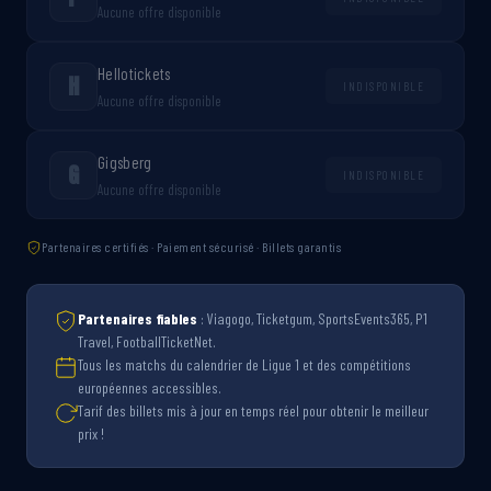
Aucune offre disponible
Hellotickets
H
INDISPONIBLE
Aucune offre disponible
Gigsberg
G
INDISPONIBLE
Aucune offre disponible
Partenaires certifiés · Paiement sécurisé · Billets garantis
Partenaires fiables
: Viagogo, Ticketgum, SportsEvents365, P1
Travel, FootballTicketNet.
Tous les matchs du calendrier de Ligue 1 et des compétitions
européennes accessibles.
Tarif des billets mis à jour en temps réel pour obtenir le meilleur
prix !