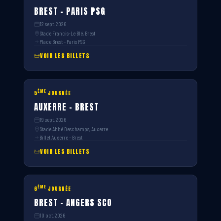
BREST – PARIS PSG
12 sept. 2026
Stade Francis-Le Blé, Brest
Place Brest – Paris PSG
VOIR LES BILLETS
ÈME
5
JOURNÉE
AUXERRE – BREST
19 sept. 2026
Stade Abbé Deschamps, Auxerre
Billet Auxerre – Brest
VOIR LES BILLETS
ÈME
6
JOURNÉE
BREST – ANGERS SCO
10 oct. 2026