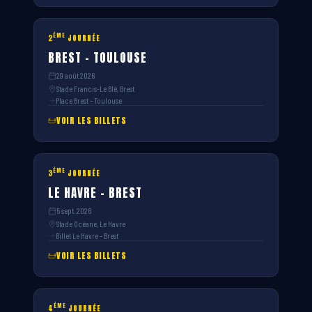
ÈME
2
JOURNÉE
BREST – TOULOUSE
29 août 2026
Stade Francis-Le Blé, Brest
Place Brest – Toulouse
VOIR LES BILLETS
ÈME
3
JOURNÉE
LE HAVRE – BREST
5 sept. 2026
Stade Océane, Le Havre
Billet Le Havre – Brest
VOIR LES BILLETS
ÈME
4
JOURNÉE