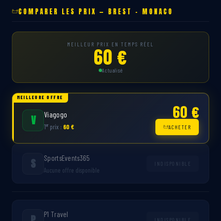
COMPARER LES PRIX — BREST – MONACO
MEILLEUR PRIX EN TEMPS RÉEL
60 €
Actualisé
MEILLEURE OFFRE
60 €
Viagogo
V
er
1
prix :
60 €
ACHETER
SportsEvents365
S
INDISPONIBLE
Aucune offre disponible
P1 Travel
P
INDISPONIBLE