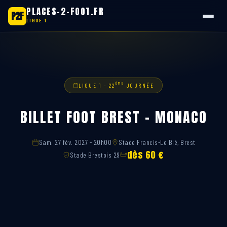
PLACES-2-FOOT.FR
P2F
LIGUE 1
Aller
au
contenu
ÈME
LIGUE 1 · 22
JOURNÉE
BILLET FOOT BREST – MONACO
Sam. 27 fév. 2027 - 20h00
Stade Francis-Le Blé, Brest
dès 60 €
Stade Brestois 29