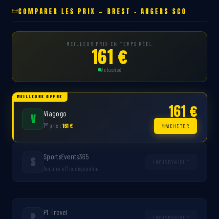
COMPARER LES PRIX — BREST – ANGERS SCO
MEILLEUR PRIX EN TEMPS RÉEL
161 €
Actualisé
MEILLEURE OFFRE
161 €
Viagogo
V
er
1
prix :
161 €
ACHETER
SportsEvents365
S
INDISPONIBLE
Aucune offre disponible
P1 Travel
P
INDISPONIBLE