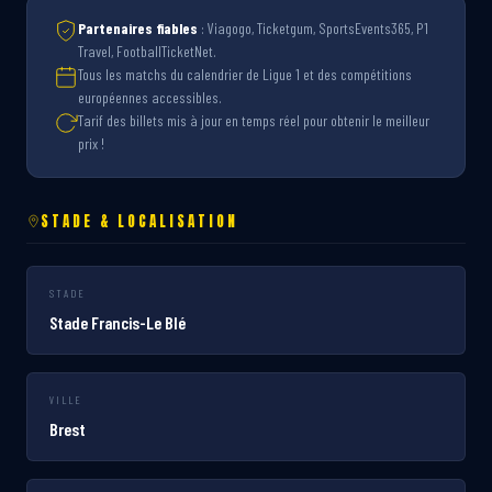
Partenaires fiables
: Viagogo, Ticketgum, SportsEvents365, P1
Travel, FootballTicketNet.
Tous les matchs du calendrier de Ligue 1 et des compétitions
européennes accessibles.
Tarif des billets mis à jour en temps réel pour obtenir le meilleur
prix !
STADE & LOCALISATION
STADE
Stade Francis-Le Blé
VILLE
Brest