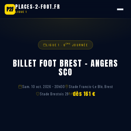
PLACES-2-FOOT.FR
P2F
LIGUE 1
Aller
au
contenu
ÈME
LIGUE 1 · 6
JOURNÉE
BILLET FOOT BREST – ANGERS
SCO
Sam. 10 oct. 2026 - 20h00
Stade Francis-Le Blé, Brest
dès 161 €
Stade Brestois 29