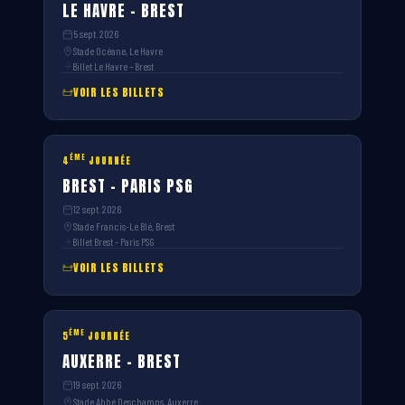
LE HAVRE – BREST
5 sept. 2026
Stade Océane, Le Havre
Billet Le Havre – Brest
VOIR LES BILLETS
ÈME
4
JOURNÉE
BREST – PARIS PSG
12 sept. 2026
Stade Francis-Le Blé, Brest
Billet Brest – Paris PSG
VOIR LES BILLETS
ÈME
5
JOURNÉE
AUXERRE – BREST
19 sept. 2026
Stade Abbé Deschamps, Auxerre