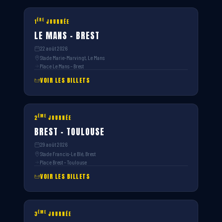
ÈRE
1
JOURNÉE
LE MANS – BREST
22 août 2026
Stade Marie-Marvingt, Le Mans
Place Le Mans – Brest
VOIR LES BILLETS
ÈME
2
JOURNÉE
BREST – TOULOUSE
29 août 2026
Stade Francis-Le Blé, Brest
Place Brest – Toulouse
VOIR LES BILLETS
ÈME
3
JOURNÉE