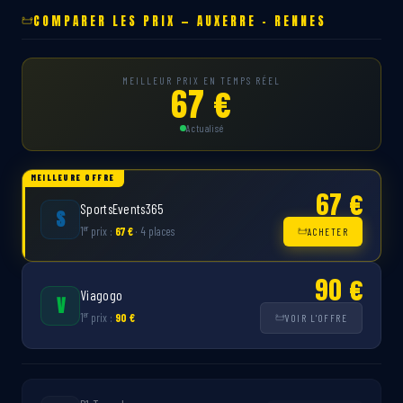
COMPARER LES PRIX — AUXERRE – RENNES
MEILLEUR PRIX EN TEMPS RÉEL
67 €
Actualisé
MEILLEURE OFFRE
67 €
SportsEvents365
S
er
1
prix :
67 €
· 4 places
ACHETER
90 €
Viagogo
V
er
1
prix :
90 €
VOIR L'OFFRE