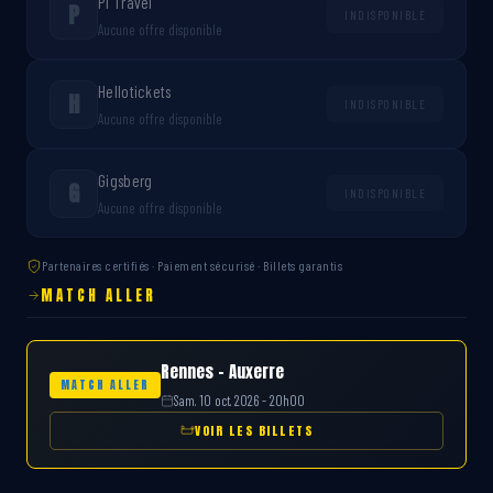
P1 Travel
P
INDISPONIBLE
Aucune offre disponible
Hellotickets
H
INDISPONIBLE
Aucune offre disponible
Gigsberg
G
INDISPONIBLE
Aucune offre disponible
Partenaires certifiés · Paiement sécurisé · Billets garantis
MATCH ALLER
Rennes – Auxerre
MATCH ALLER
Sam. 10 oct. 2026 - 20h00
VOIR LES BILLETS