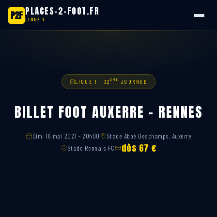
PLACES-2-FOOT.FR
P2F
LIGUE 1
Aller
au
contenu
ÈME
LIGUE 1 · 32
JOURNÉE
BILLET FOOT AUXERRE – RENNES
Dim. 16 mai 2027 - 20h00
Stade Abbé Deschamps, Auxerre
dès 67 €
Stade Rennais FC