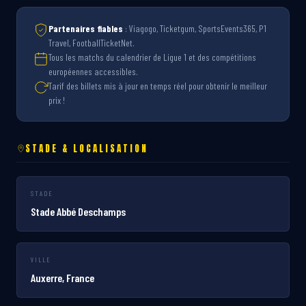
Partenaires fiables
: Viagogo, Ticketgum, SportsEvents365, P1
Travel, FootballTicketNet.
Tous les matchs du calendrier de Ligue 1 et des compétitions
européennes accessibles.
Tarif des billets mis à jour en temps réel pour obtenir le meilleur
prix !
STADE & LOCALISATION
STADE
Stade Abbé Deschamps
VILLE
Auxerre, France