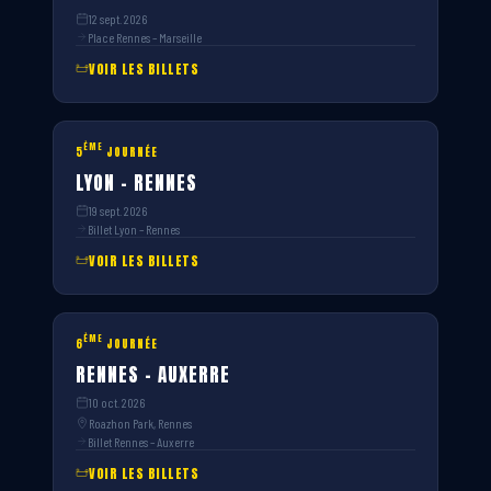
12 sept. 2026
Place Rennes – Marseille
VOIR LES BILLETS
ÈME
5
JOURNÉE
LYON – RENNES
19 sept. 2026
Billet Lyon – Rennes
VOIR LES BILLETS
ÈME
6
JOURNÉE
RENNES – AUXERRE
10 oct. 2026
Roazhon Park, Rennes
Billet Rennes – Auxerre
VOIR LES BILLETS