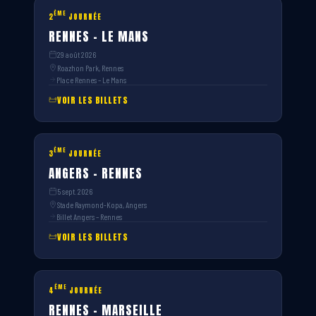
ÈME
2
JOURNÉE
RENNES – LE MANS
29 août 2026
Roazhon Park, Rennes
Place Rennes – Le Mans
VOIR LES BILLETS
ÈME
3
JOURNÉE
ANGERS – RENNES
5 sept. 2026
Stade Raymond-Kopa, Angers
Billet Angers – Rennes
VOIR LES BILLETS
ÈME
4
JOURNÉE
RENNES – MARSEILLE