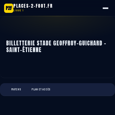
PLACES-2-FOOT.FR
P2F
LIGUE 1
Aller
au
contenu
BILLETTERIE STADE GEOFFROY-GUICHARD -
SAINT-ÉTIENNE
MATCHS
PLAN ET ACCÈS